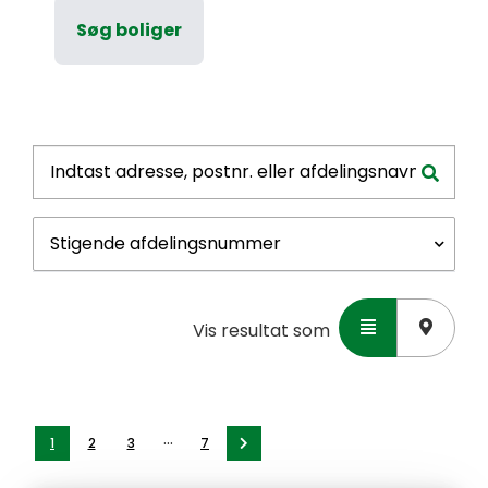
Søg boliger
Vis resultat som
...
1
2
3
7