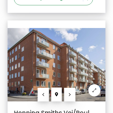
Forrige
Næste
Henning Smiths Vej/Poul